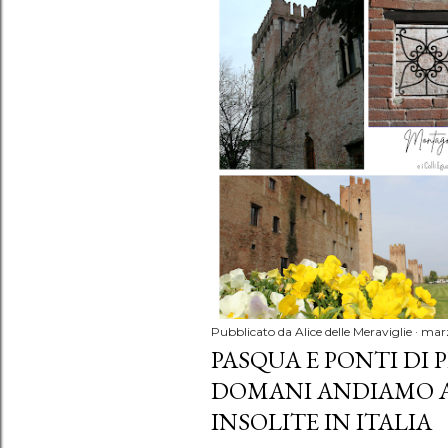
P
o
s
t
Pubblicato da
Alice delle Meraviglie
marz
PASQUA E PONTI DI 
DOMANI ANDIAMO A.
INSOLITE IN ITALIA