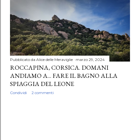
P
o
s
t
Pubblicato da
Alice delle Meraviglie
marzo 29, 2024
ROCCAPINA, CORSICA. DOMANI
ANDIAMO A... FARE IL BAGNO ALLA
SPIAGGIA DEL LEONE
Condividi
2 commenti