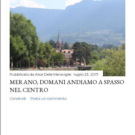
P
o
s
t
Pubblicato da
Alice Delle Meraviglie
luglio 23, 2017
MERANO, DOMANI ANDIAMO A SPASSO
NEL CENTRO
Condividi
Posta un commento