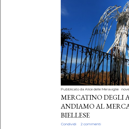
P
o
s
t
Pubblicato da
Alice delle Meraviglie
nove
MERCATINO DEGLI 
ANDIAMO AL MERCA
BIELLESE
Condividi
2 commenti