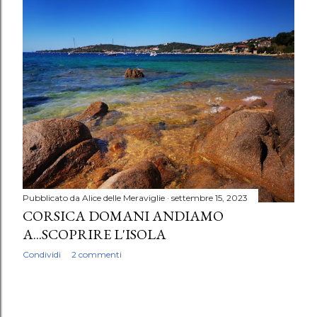
P
o
s
t
Pubblicato da
Alice delle Meraviglie
settembre 15, 2023
CORSICA DOMANI ANDIAMO
A...SCOPRIRE L'ISOLA
Condividi
2 commenti